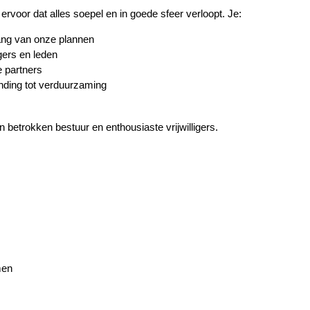
e ervoor dat alles soepel en in goede sfeer verloopt. Je:
ang van onze plannen
gers en leden
e partners
nding tot verduurzaming
n betrokken bestuur en enthousiaste vrijwilligers.
men