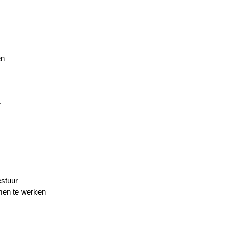
en
.
stuur
men te werken