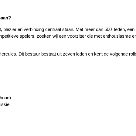
baan?
, plezier en verbinding centraal staan. Met meer dan 500  leden, een a
titieve spelers, zoeken wij een voorzitter die met enthousiasme en 
Hercules. Dit bestuur bestaat uit zeven leden en kent de volgende roll
rhoud)
ssie 