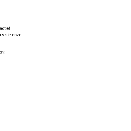
ctief 
visie onze 
en: 