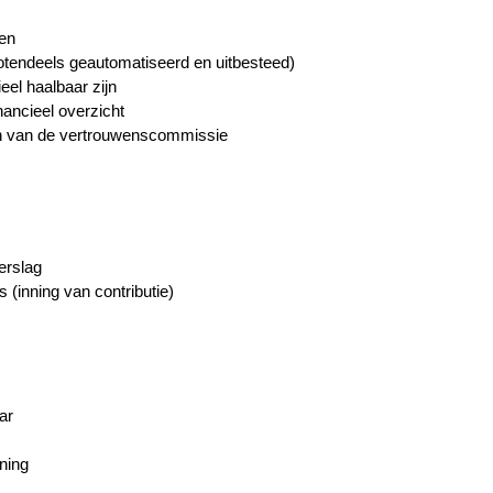
nen
grotendeels geautomatiseerd en uitbesteed)
eel haalbaar zijn
inancieel overzicht
en van de vertrouwenscommissie
erslag
(inning van contributie)
ar
ening