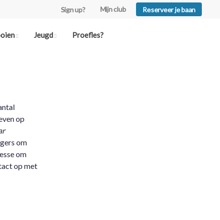
Mijn club
Sign up?
Reserveer je baan
ooien
Jeugd
Proefles?
antal
reven op
ar
ligers om
resse om
ntact op met