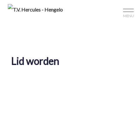
Mijn club
Sign up?
Reserveer je baan
MENU
Lid worden